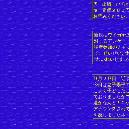
房 出版 ひろ
キ 定価９８０
お読みください
新規にワイガヤ
対するアンケー
場者参加のチャ
で、せいぜいご
”わいわいじま”
９月２９日 近
今日は息子陽平
もよく子どもた
ておりましたが
送がなんと！２
アナウンスされ
を感じましたネ