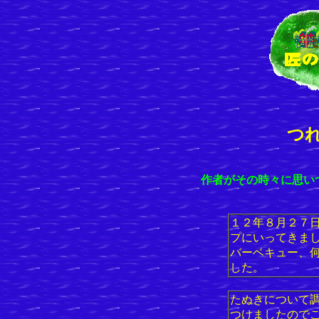
つ
作者がその時々に思い
１２年８月２７
プにいってきま
バーベキュー、
した。
たぬきについて
つけましたので